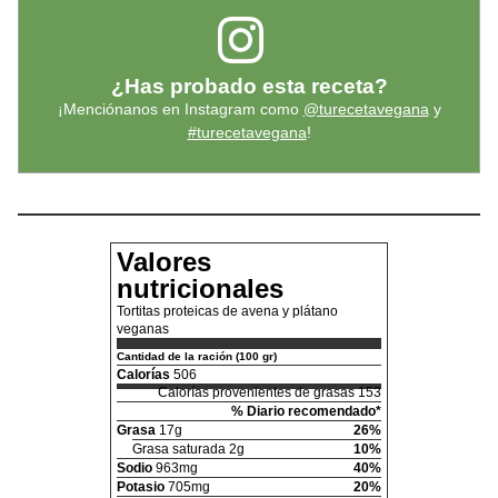
¿Has probado esta receta?
¡Menciónanos en Instagram como
@turecetavegana
y
#turecetavegana
!
Valores
nutricionales
Tortitas proteicas de avena y plátano
veganas
Cantidad de la ración (100 gr)
Calorías
506
Calorías provenientes de grasas 153
% Diario recomendado*
Grasa
17g
26%
Grasa saturada 2g
10%
Sodio
963mg
40%
Potasio
705mg
20%