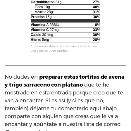
Carbohidratos
81g
27%
Fibra 10g
40%
Azúcar 28g
31%
Proteina
15g
30%
Vitamina A
388IU
8%
Vitamina C
27mg
33%
Calcio
301mg
30%
Hierro
5mg
28%
* Los valores diarios recomendados se basan en
una dieta de 2000 calorías.
No dudes en
preparar estas tortitas de avena
y trigo sarraceno con plátano
que te he
mostrado en esta entrada porque creo que te
van a encantar. Si es así (y si es que no,
también) déjame tu comentario aquí abajo,
comparte con alguien que creas que le va a
encantar y apúntate a nuestra lista de correo.